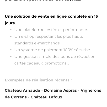
Une solution de vente en ligne complète en 15
jours.
Une plateforme testée et performante.
Un e-shop respectant les plus hauts
standards e-marchands.
Un système de paiement 100% sécurisé.
Une gestion simple des bons de réduction,
cartes cadeaux, promotions…
E
xemples
de réalisation récents :
Château Arnaude
•
Domaine Aspras
•
Vignerons
de Correns
•
Château Lafoux